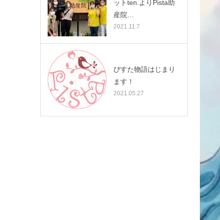
ットten.よりPista助
産院…
2021.11.7
ぴすた物語はじまり
ます！
2021.05.27