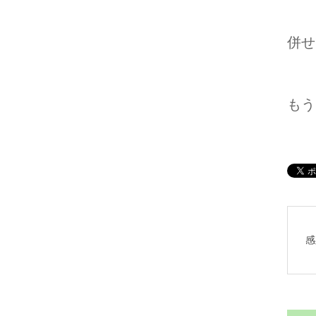
併せ
もう
感