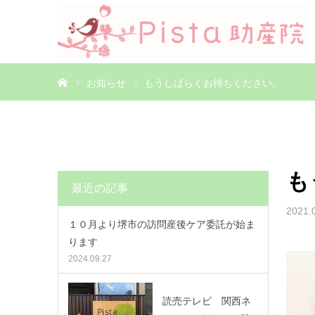
ホーム
お知らせ
もうしばらくお待ちください。
も
最近の記事
2021.
１０月より堺市の訪問産後ケア委託が始ま
ります
2024.09.27
読売テレビ 関西ネ